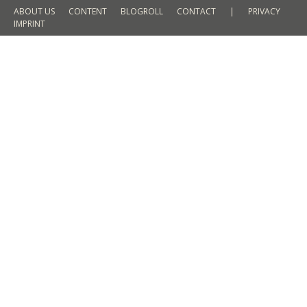
ABOUT US
CONTENT
BLOGROLL
CONTACT
|
PRIVACY
IMPRINT
Monochromatic // Blue
OUTFITS
By
Martin Meyer
24. April 2014