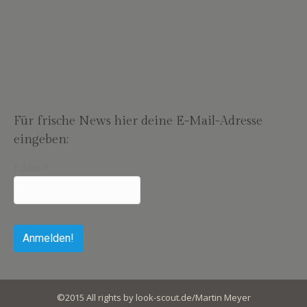
Für frische News hier deine E-Mail-Adresse
eingeben:
E-Mail
*
©2015 All rights by look-scout.de/Martin Meyer