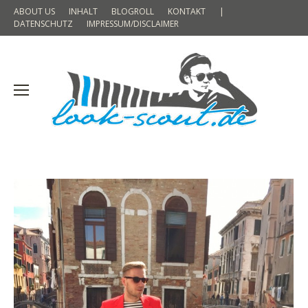
ABOUT US
INHALT
BLOGROLL
KONTAKT
|
DATENSCHUTZ
IMPRESSUM/DISCLAIMER