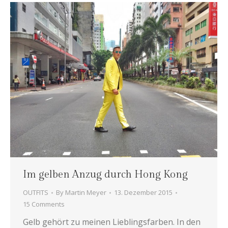
Im gelben Anzug durch Hong Kong
OUTFITS
By
Martin Meyer
13. Dezember 2015
15 Comments
Gelb gehört zu meinen Lieblingsfarben. In den