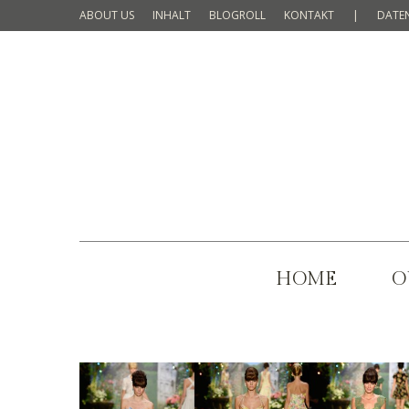
ABOUT US
INHALT
BLOGROLL
KONTAKT
|
DATE
HOME
O