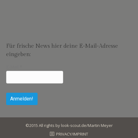
Für frische News hier deine E-Mail-Adresse
eingeben:
E-Mail
*
©2015 All rights by look-scout.de/Martin Meyer
PRIVACY/IMPRINT