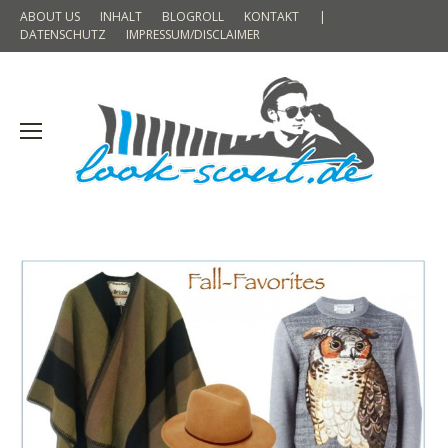
ABOUT US
INHALT
BLOGROLL
KONTAKT
|
DATENSCHUTZ
IMPRESSUM/DISCLAIMER