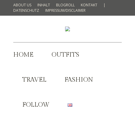
ABOUT US
INHALT
BLOGROLL
KONTAKT
|
DATENSCHUTZ
IMPRESSUM/DISCLAIMER
HOME
OUTFITS
TRAVEL
FASHION
FOLLOW