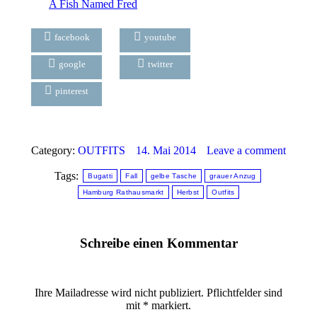
A Fish Named Fred
facebook
youtube
google
twitter
pinterest
Category:
OUTFITS
14. Mai 2014
Leave a comment
Tags:
Bugatti
Fall
gelbe Tasche
grauer Anzug
Hamburg Rathausmarkt
Herbst
Outfits
Schreibe einen Kommentar
Ihre Mailadresse wird nicht publiziert. Pflichtfelder sind
mit
*
markiert.