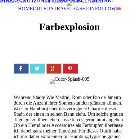
ABOUT US
INHALT
BLOGROLL
KONTAKT
|
DATENSCHUTZ
IMPRESSUM/DISCLAIMER
HOME
OUTFITS
TRAVEL
FASHION
FOLLOW
Farbexplosion
Facebook
Twitter
Google+
Pinterest
Während Städte Wie Madrid, Rom oder Rio de Janeiro
durch die Anzahl ihrer Sonnenstunden glänzen können,
ist es in Hamburg eher der verregnete Charme dieser
Stadt, der einen in seinen Bann zieht. Um solche grauen
Tage gut zu überstehen, lasse ich es gerne bunt angehen.
Ob ein Hemd oder Accessoires als Farbtupfer, überlasse
ich dabei ganz meiner Tageslust. Für dieses Outfit habe
ich mir daher extra einen für Hamburg typische grauen