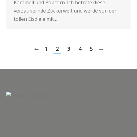
Karamell und Popcorn. Ich betrete diese
verzaubernde Zuckerwelt und werde von der
tollen Eisdiele mit…
1
2
3
4
5