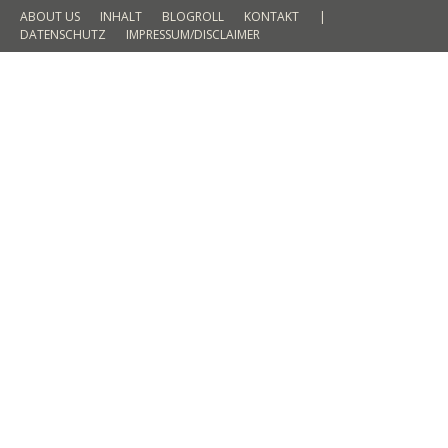
ABOUT US
INHALT
BLOGROLL
KONTAKT
|
DATENSCHUTZ
IMPRESSUM/DISCLAIMER
Reiseblogger-Tipps 2016: Kanada /
Marokko / Bolivien und Friesland