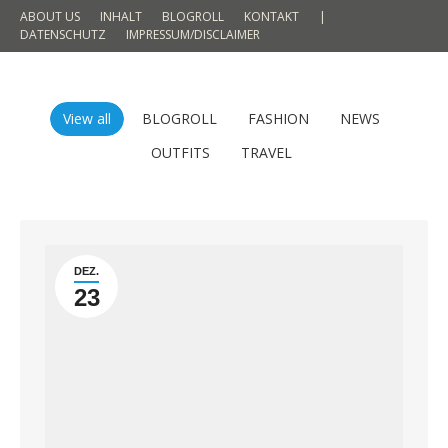
ABOUT US
INHALT
BLOGROLL
KONTAKT
|
DATENSCHUTZ
IMPRESSUM/DISCLAIMER
View all
BLOGROLL
FASHION
NEWS
OUTFITS
TRAVEL
DEZ.
23