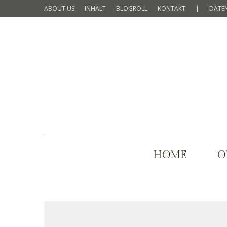
ABOUT US
INHALT
BLOGROLL
KONTAKT
|
DATE
HOME
O