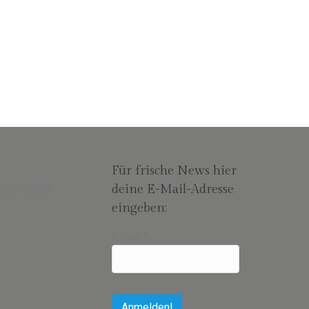
Für frische News hier
deine E-Mail-Adresse
eingeben:
E-Mail
*