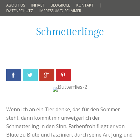
ABOUT US
INHALT
BLOGROLL
KONTAKT
|
DATENSCHUTZ
IMPRESSUM/DISCLAIMER
Schmetterlinge
Facebook
Twitter
Google+
Pinterest
Wenn ich an ein Tier denke, das für den Sommer
steht, dann kommt mir unweigerlich der
Schmetterling in den Sinn. Farbenfroh fliegt er von
Blüte zu Blüte und fasziniert durch seine Art Jung und