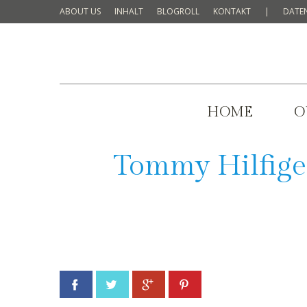
ABOUT US
INHALT
BLOGROLL
KONTAKT
|
DATE
HOME
O
Tommy Hilfige
Facebook
Twitter
Google+
Pinterest