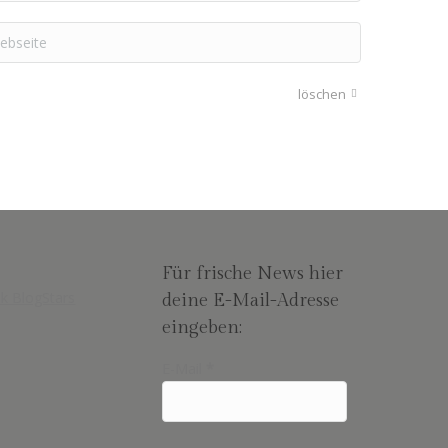
seite
löschen
Für frische News hier
deine E-Mail-Adresse
eingeben:
E-Mail
*