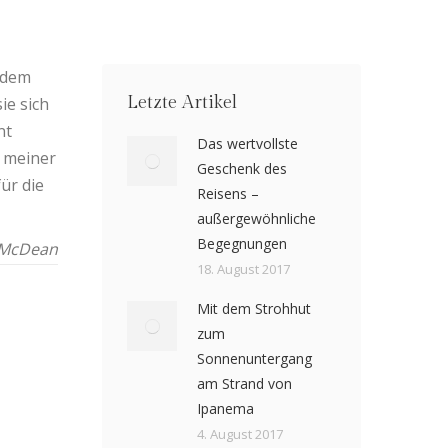
, dem
Letzte Artikel
ie sich
nt
Das wertvollste
e meiner
Geschenk des
ür die
Reisens –
außergewöhnliche
Begegnungen
 McDean
18. August 2017
Mit dem Strohhut
zum
Sonnenuntergang
am Strand von
Ipanema
4. August 2017