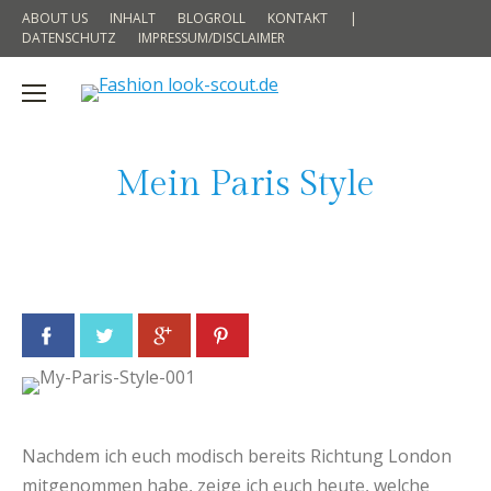
ABOUT US
INHALT
BLOGROLL
KONTAKT
|
DATENSCHUTZ
IMPRESSUM/DISCLAIMER
Mein Paris Style
Facebook
Twitter
Google+
Pinterest
Nachdem ich euch modisch bereits Richtung London
mitgenommen habe, zeige ich euch heute, welche