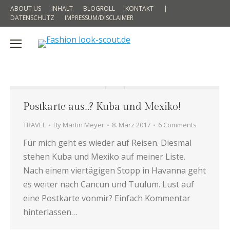
ABOUT US
INHALT
BLOGROLL
KONTAKT
|
DATENSCHUTZ
IMPRESSUM/DISCLAIMER
Postkarte aus…? Kuba und Mexiko!
TRAVEL
By
Martin Meyer
8. März 2017
6 Comments
Für mich geht es wieder auf Reisen. Diesmal
stehen Kuba und Mexiko auf meiner Liste.
Nach einem viertägigen Stopp in Havanna geht
es weiter nach Cancun und Tuulum. Lust auf
eine Postkarte vonmir? Einfach Kommentar
hinterlassen…