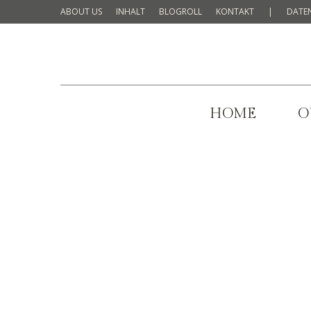
ABOUT US
INHALT
BLOGROLL
KONTAKT
|
DATE
HOME
O