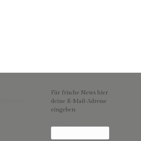
en Sonnenuntergang heute bereits andere
Für frische News hier
deine E-Mail-Adresse
eingeben:
E-Mail
*