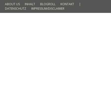
ABOUT US
INHALT
BLOGROLL
KONTAKT
|
DATENSCHUTZ
IMPRESSUM/DISCLAIMER
Mein no. 1 Strand in El Nido – Der 7
Commandos Beach