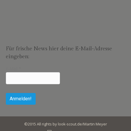
Für frische News hier deine E-Mail-Adresse
eingeben:
E-Mail
*
©2015 All rights by look-scout.de/Martin Meyer