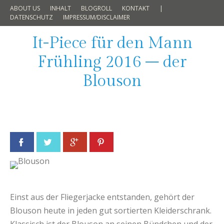
ABOUT US
INHALT
BLOGROLL
KONTAKT
|
DATENSCHUTZ
IMPRESSUM/DISCLAIMER
It-Piece für den Mann
Frühling 2016 – der
Blouson
Facebook
Twitter
Google+
Pinterest
Einst aus der Fliegerjacke entstanden, gehört der
Blouson heute in jeden gut sortierten Kleiderschrank.
Klassisch ist der Blouson an seinen Bündchen und der