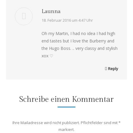
Launna
says:
18. Februar 2016 um 4:47 Uhr
Oh my Martin, I had no idea I had high
end tastes but I love the Burberry and
the Hugo Boss. .. very classy and stylish
xox ♡
Reply
Schreibe einen Kommentar
Ihre Mailadresse wird nicht publiziert. Pflichtfelder sind mit
*
markiert.