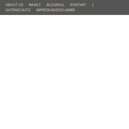
ABOUT US
INHALT
BLOGROLL
KONTAKT
|
DATENSCHUTZ
IMPRESSUM/DISCLAIMER
It-Piece für den Mann Frühling 2016
– der Blouson
FASHION
By
Martin Meyer
18. Februar 2016
2 Comments