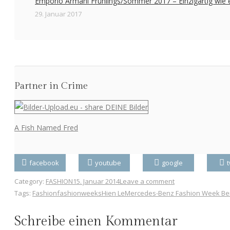
Emporio Armani Frühlings/Sommer 2017 – Einzigartig wie 
29. Januar 2017
Partner in Crime
A Fish Named Fred
facebook
youtube
google
t
Category:
FASHION
15. Januar 2014
Leave a comment
Tags:
Fashion
fashionweeks
Hien Le
Mercedes-Benz Fashion Week Ber
Schreibe einen Kommentar