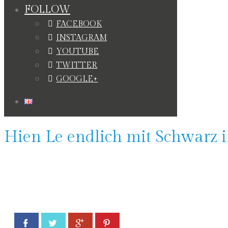
FOLLOW
FACEBOOK
INSTAGRAM
YOUTUBE
TWITTER
GOOGLE+
Hien Le endlich mit Schwarz 
Facebook
Twitter
Google+
Pinterest