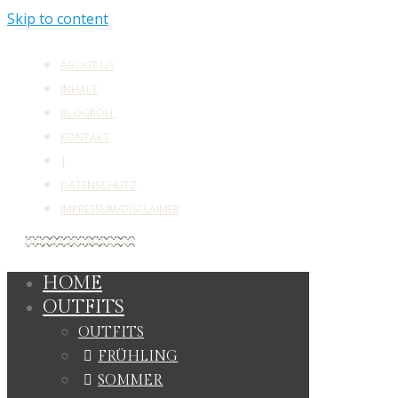
Skip to content
ABOUT US
INHALT
BLOGROLL
KONTAKT
|
DATENSCHUTZ
IMPRESSUM/DISCLAIMER
DETAILS/RECHTLICHES
HOME
OUTFITS
OUTFITS
FRÜHLING
SOMMER