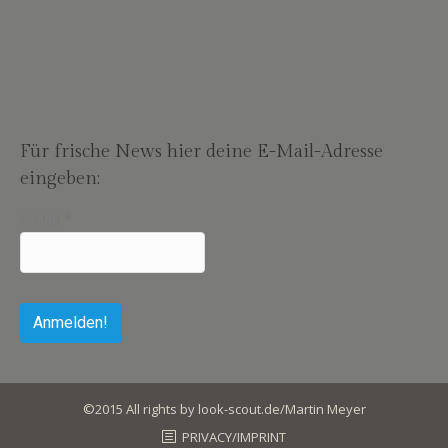
Für frische News hier deine E-Mail-Adresse
eingeben:
E-Mail
*
©2015 All rights by look-scout.de/Martin Meyer
PRIVACY/IMPRINT