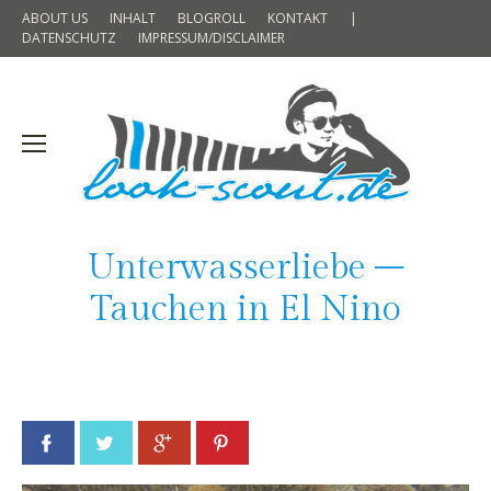
ABOUT US
INHALT
BLOGROLL
KONTAKT
|
DATENSCHUTZ
IMPRESSUM/DISCLAIMER
Unterwasserliebe –
Tauchen in El Nino
Facebook
Twitter
Google+
Pinterest