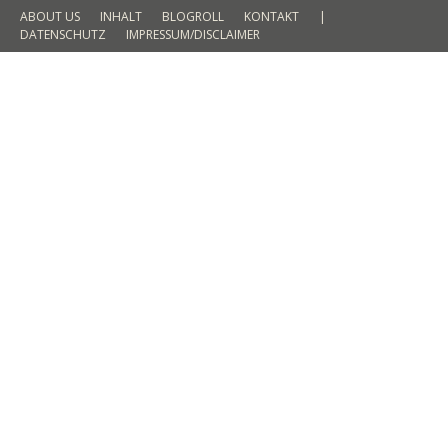
ABOUT US
INHALT
BLOGROLL
KONTAKT
|
DATENSCHUTZ
IMPRESSUM/DISCLAIMER
Florale Muster vorm Kolosseum
OUTFITS
By
Martin Meyer
6. Januar 2015