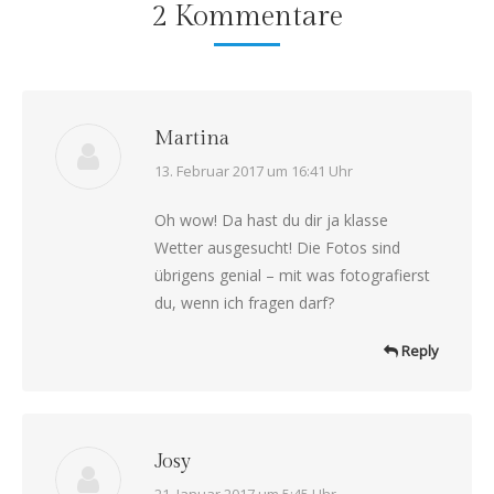
2 Kommentare
Martina
says:
13. Februar 2017 um 16:41 Uhr
Oh wow! Da hast du dir ja klasse
Wetter ausgesucht! Die Fotos sind
übrigens genial – mit was fotografierst
du, wenn ich fragen darf?
Reply
Josy
21. Januar 2017 um 5:45 Uhr