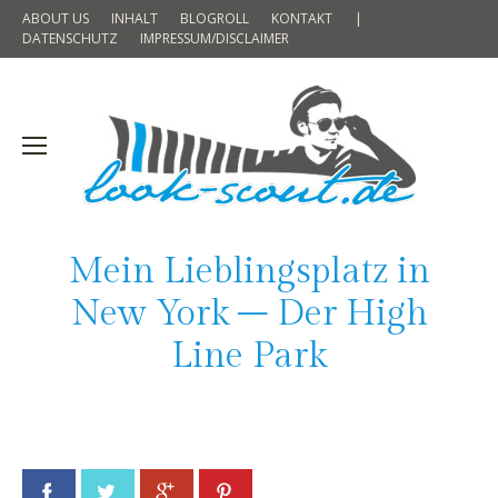
ABOUT US
INHALT
BLOGROLL
KONTAKT
|
DATENSCHUTZ
IMPRESSUM/DISCLAIMER
Mein Lieblingsplatz in
New York – Der High
Line Park
Facebook
Twitter
Google+
Pinterest