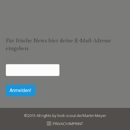
Für frische News hier deine E-Mail-Adresse
eingeben:
E-Mail
*
©2015 All rights by look-scout.de/Martin Meyer
PRIVACY/IMPRINT