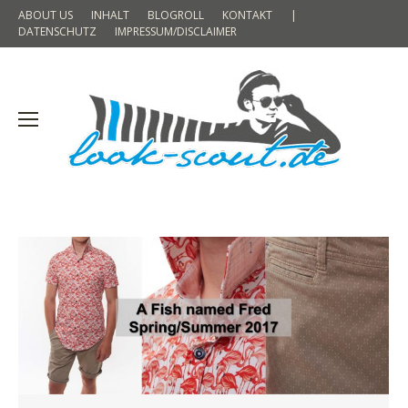
ABOUT US
INHALT
BLOGROLL
KONTAKT
|
DATENSCHUTZ
IMPRESSUM/DISCLAIMER