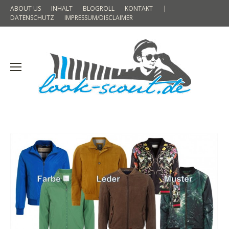
ABOUT US
INHALT
BLOGROLL
KONTAKT
|
DATENSCHUTZ
IMPRESSUM/DISCLAIMER