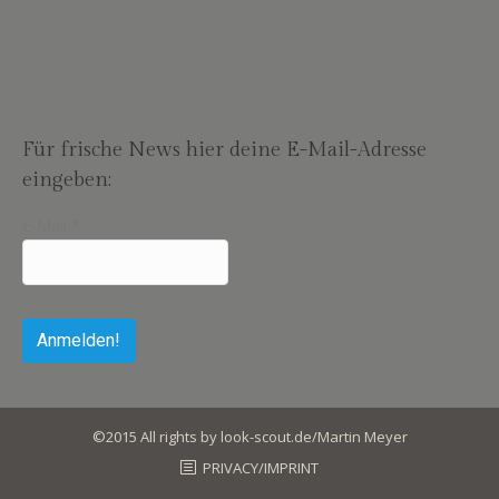
Für frische News hier deine E-Mail-Adresse
eingeben:
E-Mail
*
©2015 All rights by look-scout.de/Martin Meyer
PRIVACY/IMPRINT