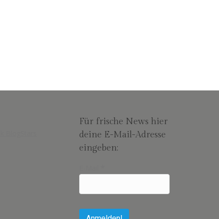
n Trip nun besuche ich endlich Bangkok und
entar hinterlassen und ich schreibe euch…
Für frische News hier
deine E-Mail-Adresse
eingeben:
E-Mail
*