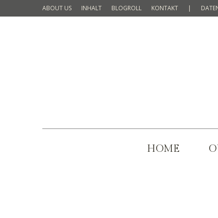
ABOUT US
INHALT
BLOGROLL
KONTAKT
|
DATE
HOME
O