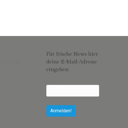
Für frische News hier
deine E-Mail-Adresse
eingeben:
E-Mail
*