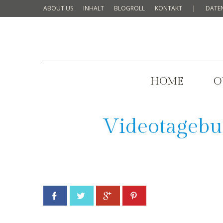
ABOUT US
INHALT
BLOGROLL
KONTAKT
|
DATE
HOME
O
Videotagebu
Facebook
Twitter
Google+
Pinterest