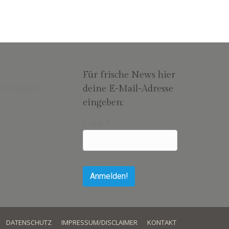
Für frische News hier
deine E-Mail-Adresse
eingeben:
E-Mail
*
DATENSCHUTZ
IMPRESSUM/DISCLAIMER
KONTAKT