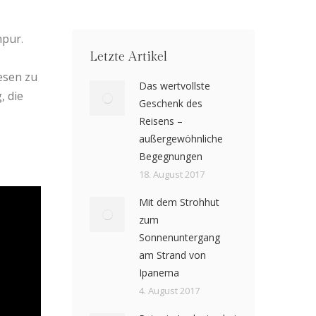
mpur.
Letzte Artikel
esen zu
Das wertvollste
, die
Geschenk des
Reisens –
außergewöhnliche
Begegnungen
18. August 2017
Mit dem Strohhut
zum
Sonnenuntergang
am Strand von
Ipanema
4. August 2017