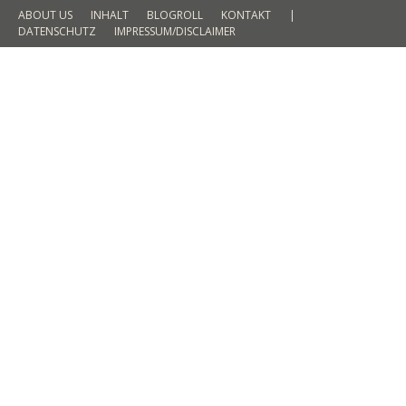
ABOUT US
INHALT
BLOGROLL
KONTAKT
|
DATENSCHUTZ
IMPRESSUM/DISCLAIMER
Mein no. 1 Strand in El Nido – Der 7
Commandos Beach