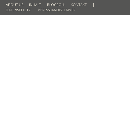
ABOUT US
INHALT
BLOGROLL
KONTAKT
|
DATENSCHUTZ
IMPRESSUM/DISCLAIMER
fashionvictress
BLOGROLL
By
Mechaniko2
26. September 2015
Neben Ihrem Studium folgt sie ihrer