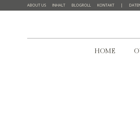
ABOUT US
INHALT
BLOGROLL
KONTAKT
|
DATE
HOME
O