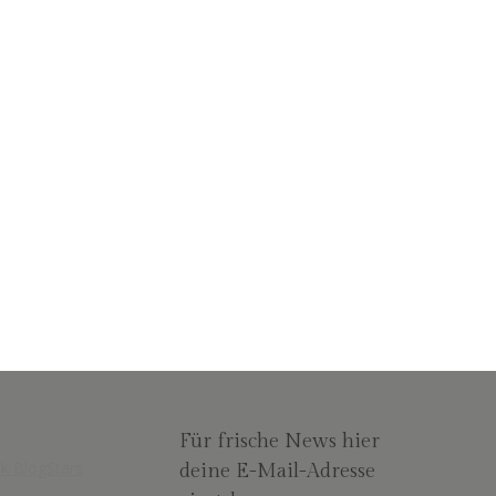
e ich einige Tage in der Hauptstadt Tallinn.
Für frische News hier
deine E-Mail-Adresse