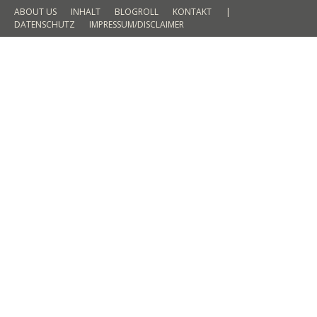
ABOUT US
INHALT
BLOGROLL
KONTAKT
|
DATENSCHUTZ
IMPRESSUM/DISCLAIMER
Fische überall – Mein Must Have
Sweater
FASHION
By
Martin Meyer
20. Januar 2017
Leave a comment