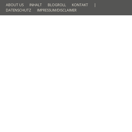
ABOUT US
INHALT
BLOGROLL
KONTAKT
|
DATENSCHUTZ
IMPRESSUM/DISCLAIMER