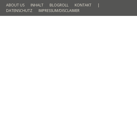
ABOUT US
INHALT
BLOGROLL
KONTAKT
|
DATENSCHUTZ
IMPRESSUM/DISCLAIMER
Hola aus Barcelona
TRAVEL
By
Martin Meyer
16. April 2016
4 Comments
Eine Reise nach Barcelona stand bereits seit
Langem auf meinem Plan. Nun war es endlich