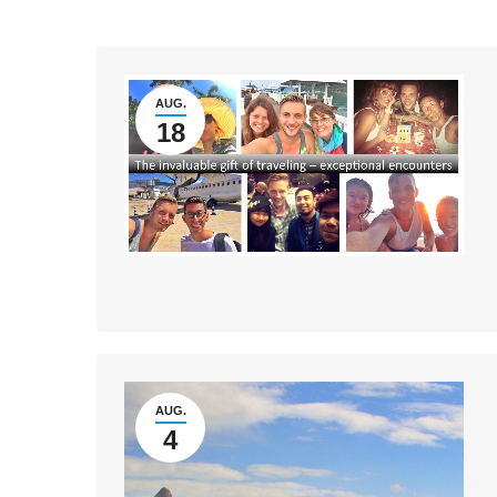
AUG.
18
AUG.
4