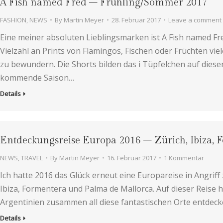
A Fish named Fred – Frühling/Sommer 2017
FASHION
,
NEWS
By
Martin Meyer
28. Februar 2017
Leave a comment
Eine meiner absoluten Lieblingsmarken ist A Fish named Fr
Vielzahl an Prints von Flamingos, Fischen oder Früchten viel
zu bewundern. Die Shorts bilden das i Tüpfelchen auf dies
kommende Saison…
Details
Entdeckungsreise Europa 2016 – Zürich, Ibiza,
NEWS
,
TRAVEL
By
Martin Meyer
16. Februar 2017
1 Kommentar
Ich hatte 2016 das Glück erneut eine Europareise in Angriff 
Ibiza, Formentera und Palma de Mallorca. Auf dieser Reise h
Argentinien zusammen all diese fantastischen Orte entdec
Details