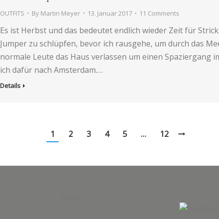
OUTFITS
By
Martin Meyer
13. Januar 2017
11 Comments
Es ist Herbst und das bedeutet endlich wieder Zeit für Strick.
Jumper zu schlüpfen, bevor ich rausgehe, um durch das Me
normale Leute das Haus verlassen um einen Spaziergang im
ich dafür nach Amsterdam.…
Details
1
2
3
4
5
…
12
Follow