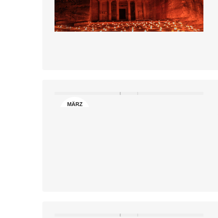
MÄRZ
8