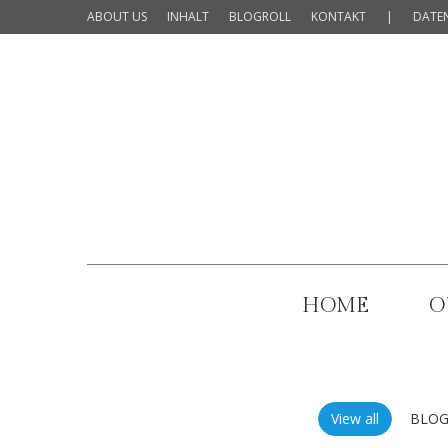
ABOUT US
INHALT
BLOGROLL
KONTAKT
|
DATE
HOME
O
View all
BLOG